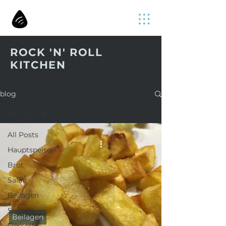
ROCK 'N' ROLL
KITCHEN
blog
All Posts
All Posts
Hauptspeisen
Brot
Salat
Beilagen
Suppen
Beilagen
Desserts